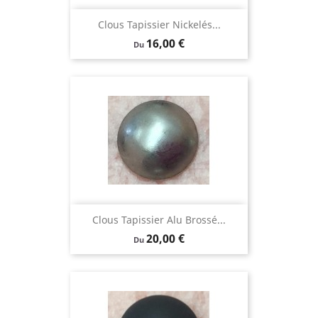
Clous Tapissier Nickelés...
Prix
16,00 €
Du
Clous Tapissier Alu Brossé...
Prix
20,00 €
Du