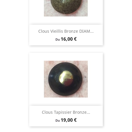
Clous Vieillis Bronze DIAM...
Prix
16,00 €
Du
Clous Tapissier Bronze...
Prix
19,00 €
Du