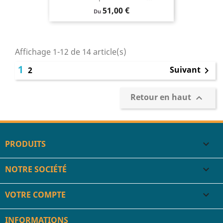
Prix
51,00 €
Du
Affichage 1-12 de 14 article(s)
1
Suivant
2

Retour en haut

PRODUITS

NOTRE SOCIÉTÉ

VOTRE COMPTE

INFORMATIONS