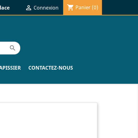
shopping_cart

Panier
(0)
lace
Connexion

APISSIER
CONTACTEZ-NOUS