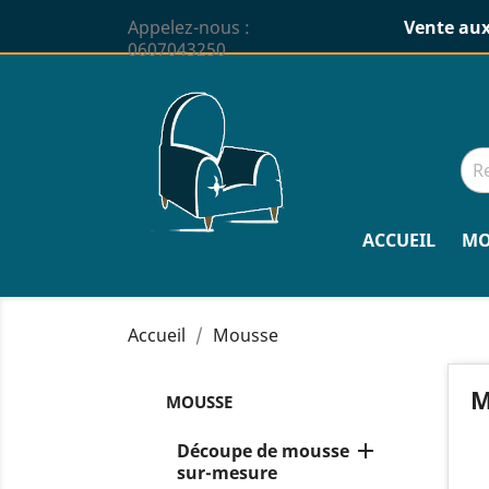
Appelez-nous :
Vente aux
0607043250
ACCUEIL
MO
Accueil
Mousse
M
MOUSSE

Découpe de mousse
sur-mesure