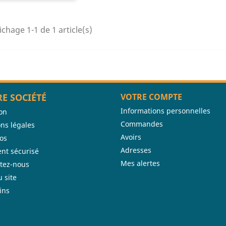
ichage 1-1 de 1 article(s)
E SOCIÉTÉ
VOTRE COMPTE
Informations personnelles
son
Commandes
ns légales
Avoirs
os
Adresses
nt sécurisé
Mes alertes
tez-nous
u site
ins