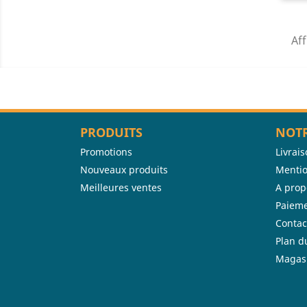
Aff
PRODUITS
NOTR
Promotions
Livrai
Nouveaux produits
Mentio
Meilleures ventes
A prop
Paieme
Contac
Plan d
Magas