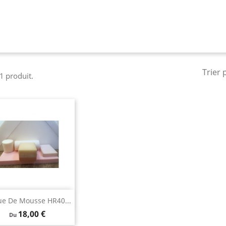
Trier 
 1 produit.
Aperçu rapide

ue De Mousse HR40...
Prix
18,00 €
Du