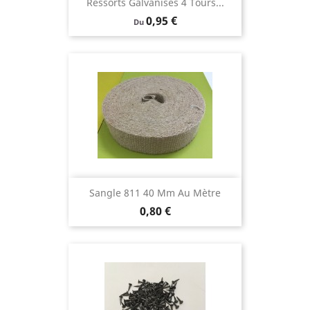
Ressorts Galvanisés 4 Tours...
Prix
0,95 €
Du
Sangle 811 40 Mm Au Mètre
Prix
0,80 €