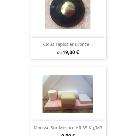
Clous Tapissier Bronze...
Prix
19,00 €
Du
Mousse Sur Mesure HR 35 Kg/m3
Prix
0,00 €