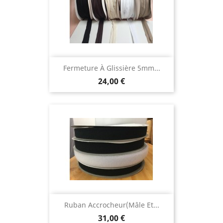
Fermeture À Glissière 5mm...
Prix
24,00 €
Ruban Accrocheur(mâle Et...
Prix
31,00 €